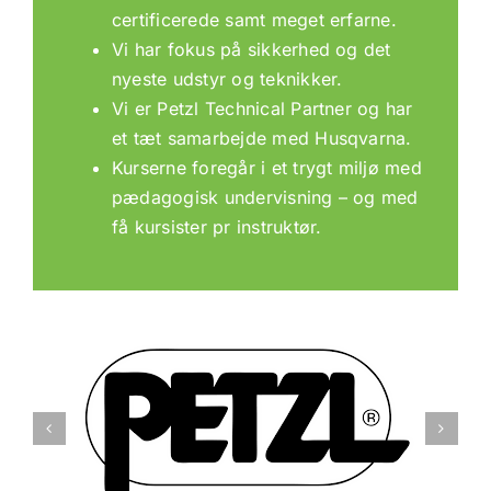
certificerede samt meget erfarne.
Vi har fokus på sikkerhed og det
nyeste udstyr og teknikker.
Vi er Petzl Technical Partner og har
et tæt samarbejde med Husqvarna.
Kurserne foregår i et trygt miljø med
pædagogisk undervisning – og med
få kursister pr instruktør.