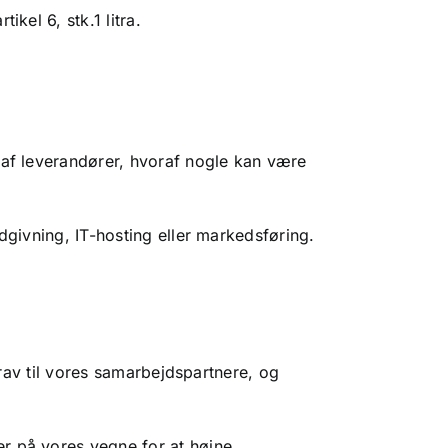
kel 6, stk.1 litra.
 af leverandører, hvoraf nogle kan være
dgivning, IT-hosting eller markedsføring.
krav til vores samarbejdspartnere, og
r på vores vegne for at højne