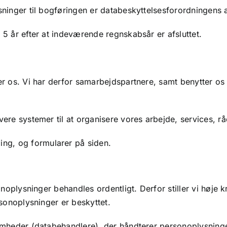
inger til bogføringen er databeskyttelsesforordningens arti
5 år efter at indeværende regnskabsår er afsluttet.
r os. Vi har derfor samarbejdspartnere, samt benytter os
ere systemer til at organisere vores arbejde, services, rå
ing, og formularer på siden.
onoplysninger behandles ordentligt. Derfor stiller vi høje 
rsonoplysninger er beskyttet.
omheder (databehandlere), der håndterer personoplysninge