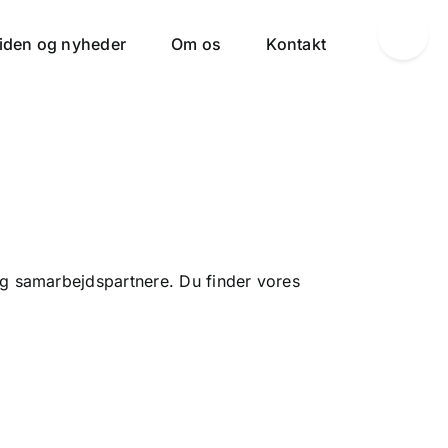
Toggle
iden og nyheder
Om os
Kontakt
Sliding
Bar
Area
og samarbejdspartnere. Du finder vores