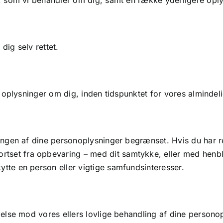
ger, som vi behandler om dig, samt en række yderligere opl
 dig selv rettet.
tet oplysninger om dig, inden tidspunktet for vores almindel
ndlingen af dine personoplysninger begrænset. Hvis du har r
rtset fra opbevaring – med dit samtykke, eller med henbl
kytte en person eller vigtige samfundsinteresser.
dsigelse mod vores ellers lovlige behandling af dine person