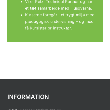
Vi er Petzl Technical Partner og har
et tæt samarbejde med Husqvarna.
Kurserne foregår i et trygt miljø med
pædagogisk undervisning – og med
få kursister pr instruktør.
INFORMATION