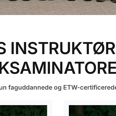
S INSTRUKTØR
KSAMINATOR
kun faguddannede og ETW-certificerede