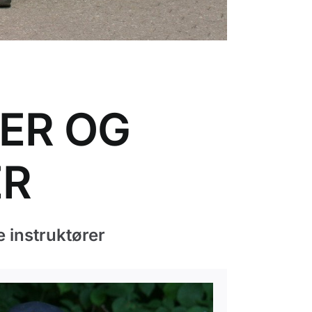
ER OG
ER
 instruktører