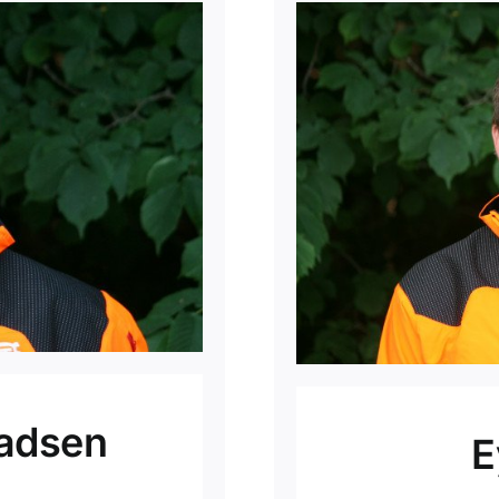
adsen
E