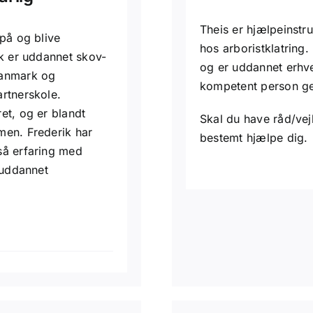
Theis er hjælpeinstr
 på og blive
hos arboristklatring.
ik er uddannet skov-
og er uddannet erhv
Danmark og
kompetent person g
rtnerskole.
et, og er blandt
Skal du have råd/vej
men. Frederik har
bestemt hjælpe dig.
så erfaring med
 uddannet