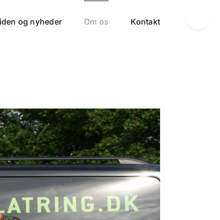
Toggle
iden og nyheder
Om os
Kontakt
Sliding
Bar
Area