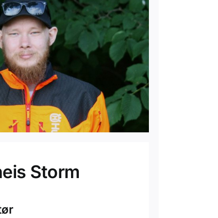
eis Storm
tør