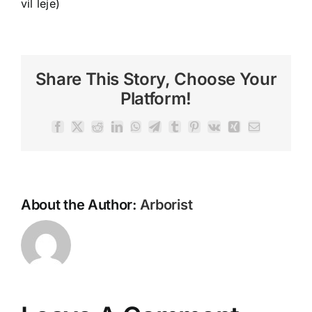
vil leje)
Share This Story, Choose Your
Platform!
Facebook
X
Reddit
LinkedIn
WhatsApp
Telegram
Tumblr
Pinterest
Vk
Xing
Email
About the Author:
Arborist