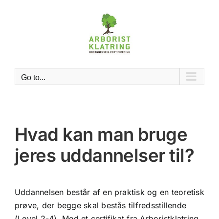
Skip
to
content
Go to...
Hvad kan man bruge
jeres uddannelser til?
Uddannelsen består af en praktisk og en teoretisk
prøve, der begge skal bestås tilfredsstillende
(Level 2-4). Med et certifikat fra Arboristklatring